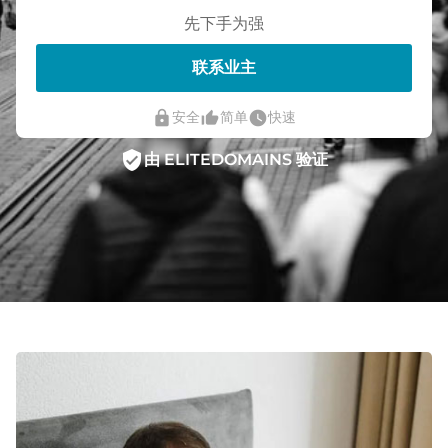
先下手为强
联系业主
lock
thumb_up_alt
watch_later
安全
简单
快速
verified_user
由 ELITEDOMAINS 验证