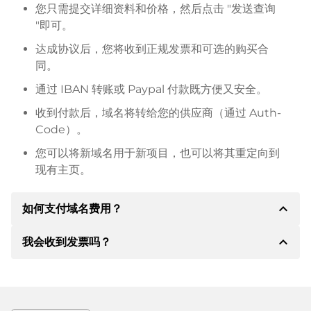
您只需提交详细资料和价格，然后点击 "发送查询
"即可。
达成协议后，您将收到正规发票和可选的购买合
同。
通过 IBAN 转账或 Paypal 付款既方便又安全。
收到付款后，域名将转给您的供应商（通过 Auth-
Code）。
您可以将新域名用于新项目，也可以将其重定向到
现有主页。
expand_less
如何支付域名费用？
expand_less
我会收到发票吗？
达成协议后，房东将通知您付款细节。房主随后会向您
提供 SEPA 银行的详细信息，如果需要，还可以提供
Paypal 或其他付款方式。
是的，卖方会向您寄送正规发票。如果购买价格较高，
您还会根据要求收到一份额外的购买合同。
转账时请务必注明域名和发票号码。